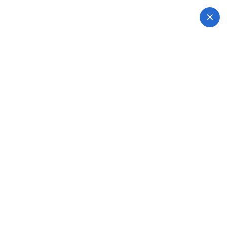
✕
场
新闻中心
联系我们
登录平台
赌场 择争
澳门银河网上赌场
专业 · 信赖 · 安全